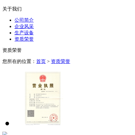
关于我们
公司简介
企业风采
生产设备
资质荣誉
资质荣誉
您所在的位置：
首页
>
资质荣誉