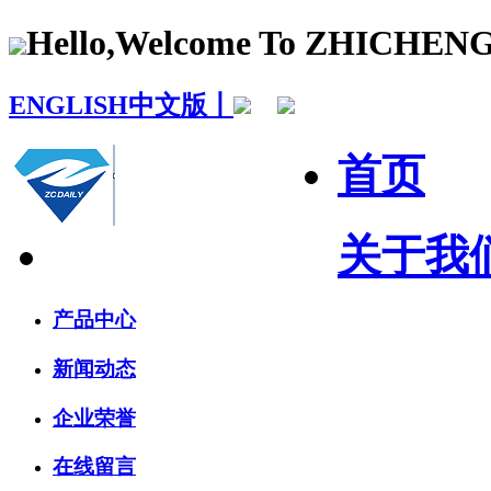
Hello,Welcome To ZHICHE
ENGLISH
中文版丨
首页
关于我
产品中心
新闻动态
企业荣誉
在线留言